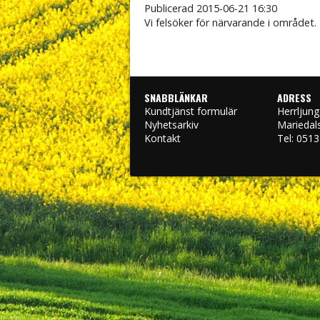
Publicerad
2015-06-21 16:30
Vi felsöker för närvarande i området.
SNABBLÄNKAR
ADRESS
Kundtjänst formulär
Herrljung
engtsson
Carl-Oscar Hermansson
Pontus Lennstrand
Simon Fiilpsso
Nyhetsarkiv
Mariedal
Kontakt
Tel: 0513