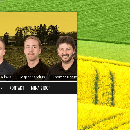
elsvik
Jesper Karelius
Thomas Bengtsson
Stefan Johansson
ON
KONTAKT
MINA SIDOR
son
Peder Redig
Frida Carlsson
Emil Jonsson