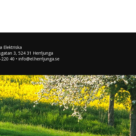
a Elektriska
n
Christian Granath
Linus Karlsson
Fredrik Kloo
Ank
sgatan 3, 524 31 Herrljunga
-220 40 • info@el.herrljunga.se