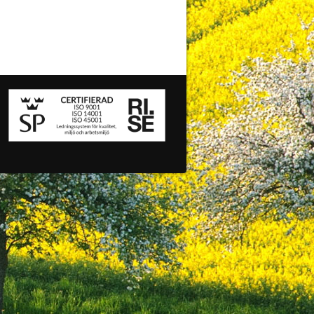
i
Linda
Åsa
Pernilla