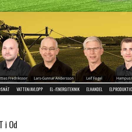
ttias Fredriksson
Lars-Gunnar Andersson
Leif Fogel
Hampus D
DSNÄT
VATTEN/AVLOPP
EL-/ENERGITEKNIK
ELHANDEL
ELPRODUKTI
T i Od
Mikael Carlsson
Robert Holmen
Hans-Erik Persson
Anders Philips