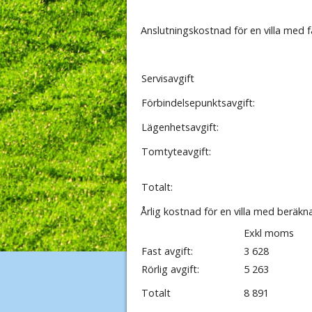
Anslutningskostnad för en villa med 
Servisavgift
Förbindelsepunktsavgift:
Lägenhetsavgift:
Tomtyteavgift:
Totalt:
Årlig kostnad för en villa med beräk
Exkl moms
Fast avgift:
3 628
Rörlig avgift:
5 263
Totalt
8 891