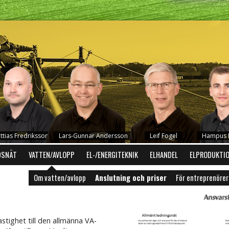
ttias Fredriksson
Lars-Gunnar Andersson
Leif Fogel
Hampus D
DSNÄT
VATTEN/AVLOPP
EL-/ENERGITEKNIK
ELHANDEL
ELPRODUKTI
Om vatten/avlopp
Anslutning och priser
För entreprenörer
astighet till den allmänna VA-
Mikael Carlsson
Robert Holmen
Hans-Erik Persson
Anders Philips