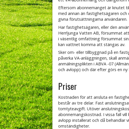
Eftersom abonnemanget är knutet till
med annan än fastighetsägaren och då
givna förutsättningarna användaren.
Har fastighetsägaren, eller den anv
Herrljunga Vatten AB, försummat att b
i väsentlig omfattning försummat sin
kan vattnet komma att stängas av.
Sker om- eller tillbyggnad på en fas
påverka VA-anläggningen, skall anmäla
anmälningsplikten i ABVA -07 (Allmä
och avlopp) och där efter görs en ny
Priser
Kostnaden för att ansluta en fastighet
består av tre delar. Fast anslutnings
tomtyteavgift. Utöver anslutningsko
abonnemangskostnad. I vissa fall vill
avlopp installerat och då behandlar v
omständigheter.