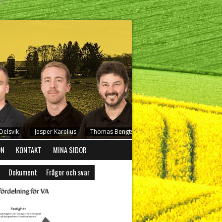
elsvik
Jesper Karelius
Thomas Bengtsson
Stefan Johansson
ON
KONTAKT
MINA SIDOR
Dokument
Frågor och svar
son
Peder Redig
Frida Carlsson
Emil Jonsson