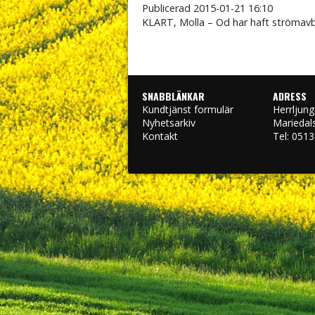
Publicerad
2015-01-21 16:10
KLART, Molla – Od har haft strömavb
SNABBLÄNKAR
ADRESS
Kundtjänst formulär
Herrljung
engtsson
Carl-Oscar Hermansson
Pontus Lennstrand
Simon Fiilpsso
Nyhetsarkiv
Mariedal
Kontakt
Tel: 0513