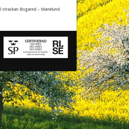
l sträckan Bogared – Marielund.
i
Linda
Åsa
Pernilla