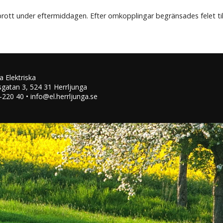
rott under eftermiddagen. Efter omkopplingar begränsades felet til
a Elektriska
n
Christian Granath
Linus Karlsson
Fredrik Kloo
Ank
sgatan 3, 524 31 Herrljunga
-220 40 • info@el.herrljunga.se