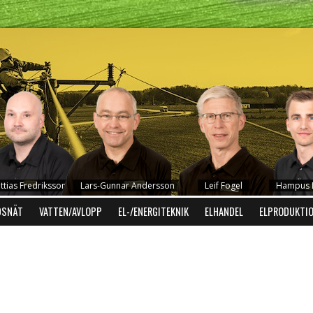
ttias Fredriksson
Lars-Gunnar Andersson
Leif Fogel
Hampus D
DSNÄT
VATTEN/AVLOPP
EL-/ENERGITEKNIK
ELHANDEL
ELPRODUKTI
Mikael Carlsson
Robert Holmen
Hans-Erik Persson
Anders Philips