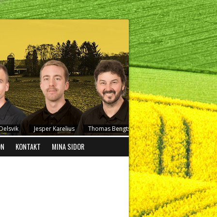
elsvik
Jesper Karelius
Thomas Bengtsson
Stefan Johansson
ON
KONTAKT
MINA SIDOR
son
Peder Redig
Frida Carlsson
Emil Jonsson