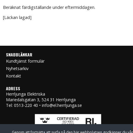
Beräknat färdigställande under eftermiddagen.
[Läckan lagad]
SNABBLÄNKAR
Kundtjänst formulär
Nyhetsarkiv
Kontakt
ADRESS
Herrljunga Elektriska
Mariedalsgatan 3, 524 31 Herrljunga
Tel: 0513-220 40 • info@el.herrljunga.se
Genom att fortsätta att surfa på den här webbplatsen godkänner du vår