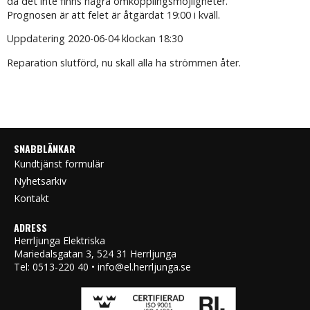
då det inte finns några omkopplingsmöjligheter.
Prognosen är att felet är åtgärdat 19:00 i kväll.
Uppdatering 2020-06-04 klockan 18:30
Reparation slutförd, nu skall alla ha strömmen åter.
SNABBLÄNKAR
Kundtjänst formulär
Nyhetsarkiv
Kontakt
ADRESS
Herrljunga Elektriska
Mariedalsgatan 3, 524 31 Herrljunga
Tel: 0513-220 40 • info@el.herrljunga.se