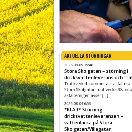
engtsson
Carl-Oscar Hermansson
Pontus Lennstrand
Simon Fiilpsso
AKTUELLA STÖRNINGAR
2026-08-05 15:48
Stora Skolgatan – störning i
dricksvattenleverans och tra
Trafikverket kommer att asfaltera
Stora Skolgatan runt vecka 38, infö
asfalteringen avser […]
2026-08-04 6:53
*KLAR* Störning i
dricksvattenleveransen –
vattenläcka på Stora
Skolgatan/Villagatan