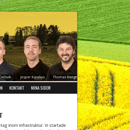
elsvik
Jesper Karelius
Thomas Bengtsson
Stefan Johansson
ON
KONTAKT
MINA SIDOR
r
etag inom infrastruktur. Vi startade
son
Peder Redig
Frida Carlsson
Emil Jonsson