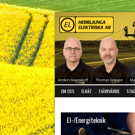
sa
Pernilla
Anders Mannikoff
Thomas Erikson
Ma
OM OSS
ELNÄT
FJÄRRVÄRME
STA
El-/Energiteknik
Lennartsson
Daniel Andersson
Niklas Arvidsson
Arvid Nordh