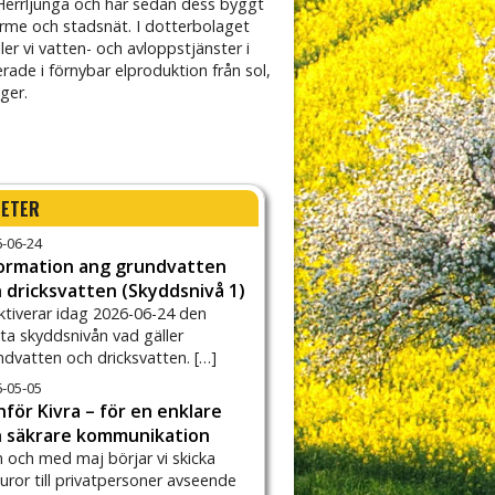
 Herrljunga och har sedan dess byggt
rme och stadsnät. I dotterbolaget
ler vi vatten- och avloppstjänster i
ade i förnybar elproduktion från sol,
ger.
i
Linda
Åsa
Pernilla
HETER
-06-24
formation ang grundvatten
 dricksvatten (Skyddsnivå 1)
aktiverar idag 2026-06-24 den
sta skyddsnivån vad gäller
ndvatten och dricksvatten. […]
-05-05
inför Kivra – för en enklare
h säkrare kommunikation
n och med maj börjar vi skicka
turor till privatpersoner avseende