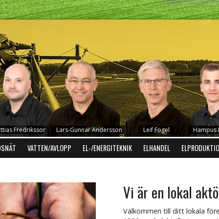
ttias Fredriksson
Lars-Gunnar Andersson
Leif Fogel
Hampus D
DSNÄT
VATTEN/AVLOPP
EL-/ENERGITEKNIK
ELHANDEL
ELPRODUKTI
Vi är en lokal aktö
Välkommen till ditt lokala för
Mikael Carlsson
Robert Holmen
Hans-Erik Persson
Anders Philips