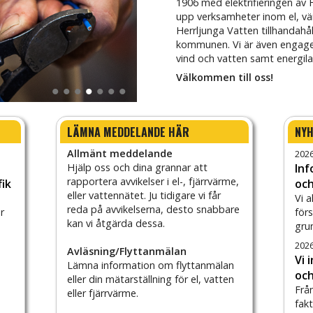
1906 med elektrifieringen av
upp verksamheter inom el, vä
Herrljunga Vatten tillhandahål
kommunen. Vi är även engager
vind och vatten samt energila
Välkommen till oss!
•
•
•
•
•
•
•
n
Christian Granath
Linus Karlsson
Fredrik Kloo
Ank
LÄMNA MEDDELANDE HÄR
NY
Allmänt meddelande
2026
Hjälp oss och dina grannar att
In
rapportera avvikelser i el-, fjärrvärme,
fik
och
eller vattennätet. Ju tidigare vi får
Vi 
reda på avvikelserna, desto snabbare
r
för
kan vi åtgärda dessa.
gru
2026
Avläsning/Flyttanmälan
Vi 
Lämna information om flyttanmälan
oc
eller din mätarställning för el, vatten
Frå
eller fjärrvärme.
fak